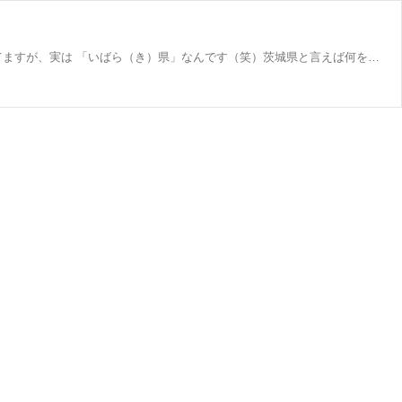
茨城県・・・皆さんはどんなところかご存知ですか？ まずはとっても基本な「読み方」から。結構「いばら（ぎ）県」と呼ばれてますが、実は 「いばら（き）県」なんです（笑）茨城県と言えば何を思い出されますか？偕楽園？納豆？ネモフィラ？コキア？ そう、とっても魅力なものがたくさんあります。もちろん美味しい食材もたんまり。 実は農産・畜産・漁業ともに全国トップクラスの出荷を誇る茨城県。私たちクックファンは、その中でも豚肉（通販もいずれは牛肉も）にスポットをあてて、茨城県の美味しい食材を皆様にお届けします。 数ある銘柄豚肉の中でも私たちが推しているのは・・・ 茨城県を代表する「ローズポーク」 近...