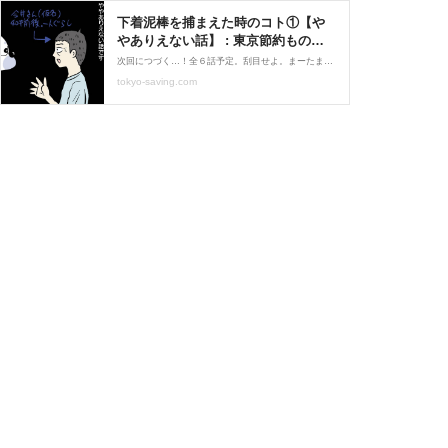
下着泥棒を捕まえた時のコト①【や
やありえない話】 : 東京節約ものが
たり
次回につづく…！全６話予定。刮目せよ。まーたまた引っ張り芸を始めます。作画ペース的に、6コマくらいがちょうどいいのよ…。ちなみに、今回の話のネタ元は、僕が何年も前に務めていた職場の同僚である男性Iさんから直接聞いたものです。僕より年上で、当時40歳前後だった
tokyo-saving.com