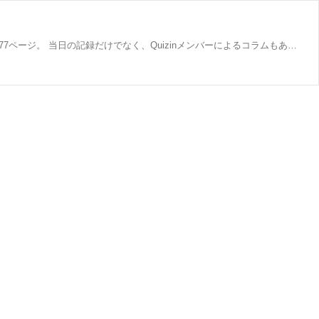
社会人クイズサークル「Quizin」が、2025年10月26日に開催したクイズ大会「Quizin Invitational vol.3」の記録集/問題集です。全77ページ。 当日の記録だけでなく、Quizinメンバーによるコラムもあります。 Quizinの活動指針は「クイズで人生をより豊かにすること」です。この記録集が、その一環として豊かさを提供できれば幸いです。 当日の開催レポートもあわせて後確認下さい。 https://quizin.club/archives/29873454.html https://quizin.club/archives/29878541.html