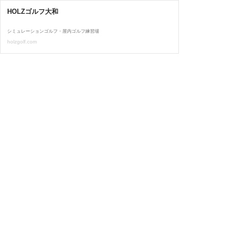
HOLZゴルフ大和
シミュレーションゴルフ・屋内ゴルフ練習場
holzgolf.com