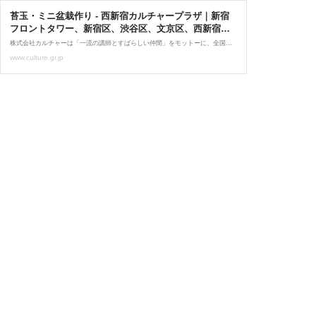
苔玉・ミニ盆栽作り - 西新宿カルチャープラザ｜新宿
フロントタワー、新宿区、渋谷区、文京区、西新宿駅
周辺で趣味・習い事をお探しなら
株式会社カルチャーは「一流の講師とすばらしい仲間」をモットーに、全国でカルチャーセンターを展開しています。多彩な講座があなたをお待ちしております。
www.culture.gr.jp