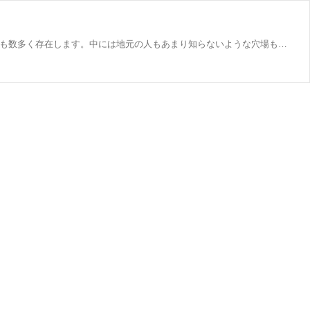
東京は世界有数の大都市であり、観光にもお金がかかるイメージがあります。しかし、実は費用をかけずに楽しめる無料スポットも数多く存在します。中には地元の人もあまり知らないような穴場も。今回は、東京観光で意外と知られていない無料の観光スポットを9か所ご紹介します。節約しながらも東京の多様な魅力に触れる旅の参考にしてみてください。 1. 東京都庁 展望室（新宿区） 東京都庁の45階にある展望室は、誰でも無料で入ることができる穴場的スポットです。地上202メートルからの眺望は見事で、晴れた日には富士山まで見えることもあります。昼間の景色はもちろん、夜景も美しく、カメラを持った観光客にも人気です