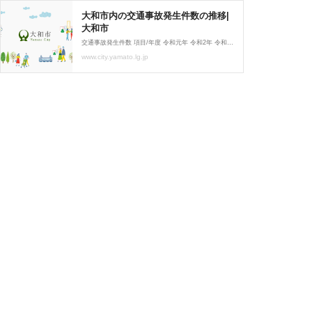
大和市内の交通事故発生件数の推移|
大和市
交通事故発生件数 項目/年度 令和元年 令和2年 令和3年 令和4年 令和5年 前年比 発生件数 824件 696件 716件 669件 661件 －8件 死者数 2人 4人 0人 1人 3人 ＋2人 負傷者数 921人 791人 834人 762人 743人 －19人
www.city.yamato.lg.jp