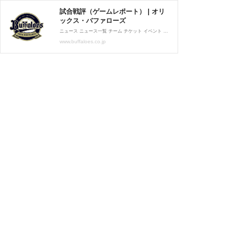
試合戦評（ゲームレポート） | オリ
ックス・バファローズ
ニュース ニュース一覧 チーム チケット イベント ファンクラブ グッズ グルメ メディア スポンサー ファーム マスコット BsGravity BPB DX バファロッピン バファローズトレカ その他 試合情報 試合情報トップ 試合速報 試合日程・結果 登録・抹消情報 出場選手一覧 他球場の経過・結果 練習試合日程・結果 順位表・対戦成績 選手成績 放映スケジュール 試合カレンダー チーム情報 チーム情報トップ 選手名鑑 誕生日 選手登場曲 球団応援歌 選手応援歌 メディア出演情報 ドラフト会議 キャンプ情報 新人選手紹介 契約更改 記録達成者情報 チケット チケット情報トップ 販売スケジュ...
www.buffaloes.co.jp