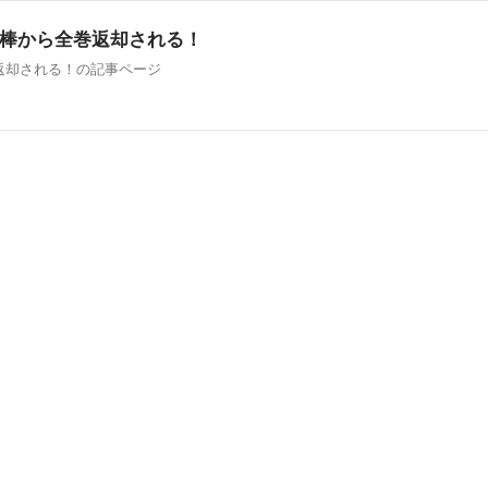
棒から全巻返却される！
返却される！の記事ページ