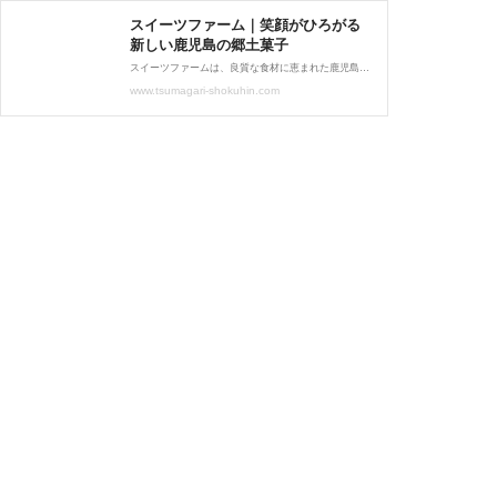
スイーツファーム｜笑顔がひろがる
新しい鹿児島の郷土菓子
スイーツファームは、良質な食材に恵まれた鹿児島で、郷土菓子に新たな要素をプラスしたお菓子の製造・販売を行っております。和菓子の「さつま 喜咲家」、洋菓子の「パティスリー アミティエ」、団子と大福の「彦一だんご」、それぞれ通信販売も対応しております。
www.tsumagari-shokuhin.com