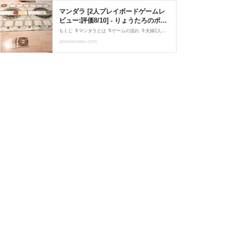
マンダラ [2人プレイボードゲームレ
ビュー:評価8/10] - りょうたろのボド
ゲブログ
もくじ 🔖マンダラとは 🔖ゲームの流れ 🔖夫婦2人でプレイ 🔖感想 🔖購入情報 マンダラとは 2人用 対戦カー
aruessussu.com