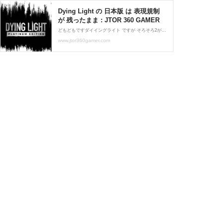
Dying Light の 日本版 は 表現規制
が 残ったまま : JTOR 360 GAMER
どもどもですダイイングライト ですが そろそろ2が出るとの事で最近、またプレイする人が増えましたが、日本アカウント で ストア購入すると表現規制がガッツリ残ってます (しかも 表現規制解除 出来ません)・ゾンビの部位欠損がドス黒く断面も黒い・ゾンビがなんか緑っぽい
www.jtor360gamer.com