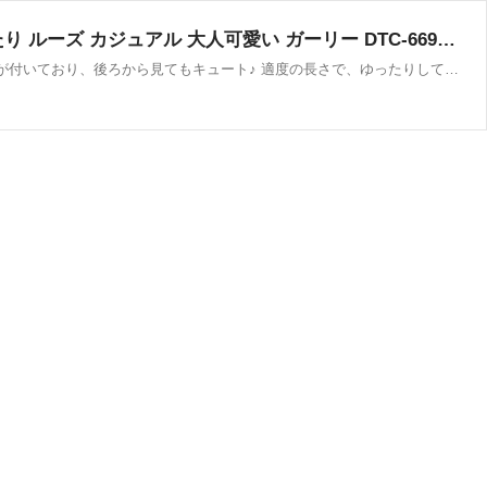
猫耳 パーカー プルオーバー トップス フード付き スウェット 長袖 オーバーサイズ かわいい ゆったり ルーズ カジュアル 大人可愛い ガーリー DTC-669909692064
▼コメント▼ 4カラー・5サイズ展開！寝てる猫プリントと猫耳フードが可愛いプルオーバーパーカーです。 フードに長いネコ耳が付いており、後ろから見てもキュート♪ 適度の長さで、ゆったりして体型をカバーすることができます。 カジュアルな雰囲気と使いやすさで、着回し力の高いパーカーは、多くのシーンで活躍1着です。 ▼SIZE(約)▼ S・M・L・XL・2XL 【SIZE：S】 着丈：67cm、バスト：100cm、肩幅：53cm、袖丈：55cm 【SIZE：M】 着丈：68cm、バスト：104cm、肩幅：55cm、袖丈：56cm 【SIZE：L】 着丈：69cm、バスト：108cm、肩幅：57...