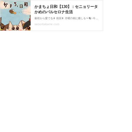
かまちょ日和【130】 : セニョリータ
かめのバルセロナ生活
最初から愛でる⬇︎ 前回⬇︎ 月曜の朝に癒しを〜🐈✨今週の表紙は…『蜂が可愛い🐝』※marrón は男性形と女性形で変化なしだよ〜いってらっしゃ〜い🐾かまちょのLINEスタンプ販売中❤️‼️アプリでフォローしてね‼️ フォローしてくれたら泣いて喜びます クリックして投
senoritakame.com