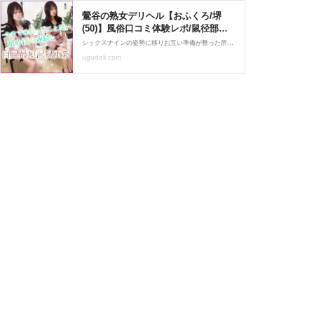
鶯谷の熟女デリヘル【おふくろ/堺
(50)】風俗口コミ体験レポ/鼠径部こ
んなところまで舐めるの!?今まで味
シックスナインの姿勢に移りお互い準備が整った所で、正常スマタヘ。 これまでの継続的な攻めの蓄積もありますが、こちらの動きやすい体制に合わせてもらいつつ、声も合わせてくれているので、思いのほか早めに発射して終了。 その後お掃除フェラまでして頂き一回戦は終了しました。
わったことない舐め技が気持ち良す
ugudeli.com
ぎて自己最短記録更新!!