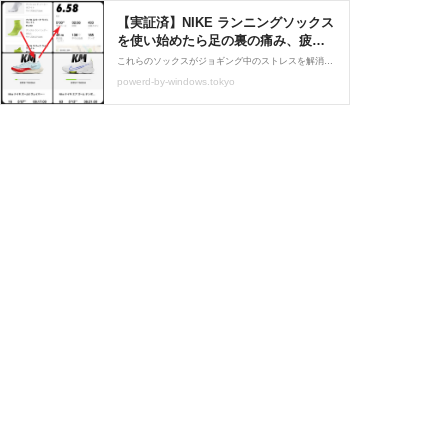
【実証済】NIKE ランニングソックス
を使い始めたら足の裏の痛み、疲れ
がなくなった！ : Nike Run Clubと供
これらのソックスがジョギング中のストレスを解消してくれる！ タイムも速くなった！？
に生涯で40,000KMを目指す 2024.02
powerd-by-windows.tokyo
疲労骨折 からのReborn