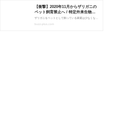
【衝撃】2020年11月からザリガニの
ペット飼育禁止へ / 特定外来生物の
無断飼育は非常に重い罰則「懲役1年
ザリガニをペットとして飼っている家庭は少なくないと思われるが、2020年11月から日本においてザリガ …
以下100万円以下の罰金」 | バズプラ
buzz-plus.com
スニュース