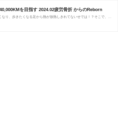
00KMを目指す 2024.02疲労骨折 からのReborn
NIKE PRO FORMタイツを装備して走るようになって、約１年夏場は、熱がこもって耐えられない１KMあたりから、上半身が熱くなり、歩きたくなる足から熱が放熱しきれてないせでは！？そこで、前から気になっていた、イチロー選手も現役時代、練習時に履いていたワコール CW-Xを