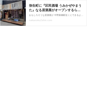
弥生町に『区民酒場 うみかぜやまう
た』なる居酒屋がオープンするらし
い。 : なかのく通信 - 東京都中野区の
おもしろそうな居酒屋が 中野新橋駅近くにできるよ～！ 飲みに行こう〜！！ってナカ友からお誘い。 おもしろそうって…どういうこと？！笑 偵察も兼ねてさっそく現地へ～！
地域情報サイト -
nakanoku2shin.com