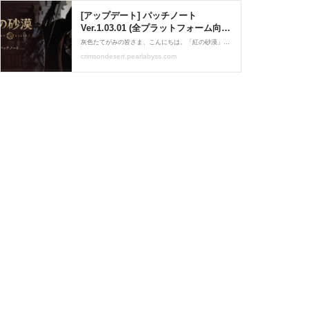
[アップデート] パッチノート
Ver.1.03.01 (全プラットフォーム向け
緊急修正) | 紅の砂漠
灰色たてがみの皆さま、こんにちは。「紅の砂漠」運営チームです。パッチノートVer.1.03.01パッチ内容についてご案内いたします。 アップデート日程 Steam (PC) : パッチ適用完了Steam (Mac) : パッチ適用完了PlayStation : パッチ適用完了Xbox : パッチ適用完了Xbox on PC : パッチ適用完了Epic Games Store : パッチ適用完了Mac App Store : パッチ適用完了 Ver.1.03.01パッチの詳細内容 スキル「風の帳」を使う際、投射物が跳ね返る、あるいは消失する不具合を修正しました。[Xbox] ワイヤレスコン...
crimsondesert.pearlabyss.com