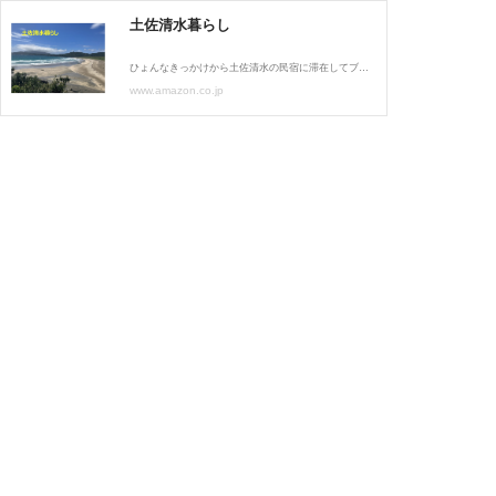
土佐清水暮らし
ひょんなきっかけから土佐清水の民宿に滞在してブログを書くことになった。 ブログ本編より人気の？記事を書籍化しました。 レアな著者顔出しも笑 By chance, I ended up staying at a guesthouse in Tosashimizu and writing a blog. The articles, which were more popular than the blog itself, have been made into a book.
www.amazon.co.jp