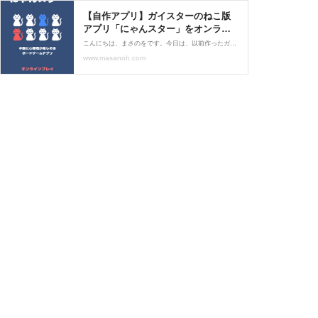
【自作アプリ】ガイスターのねこ版
アプリ「にゃんスター」をオンライ
ン対応してみた。｜Unityでボードゲ
こんにちは、まさのをです。今日は、以前作ったガイスターのねこ版ボードゲームアプリ「にゃんスター」に、久しぶりに手を加えてオンラインプレイに対応したので紹介したいと思います！にゃんスター ～ねこの心理戦略ボードゲーム～無料前に書いた「にゃんスター」の制作記事
ーム制作 : まさのをブログ ～アプ
www.masanoh.com
リ制作やボードゲームや映画など、
好きなことなんでもブログ～