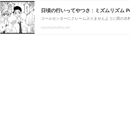
日頃の行いってやつさ : ミズムリズム Po
コールセンターにクレーム入りませんように西の水村
mizumurhythm.net