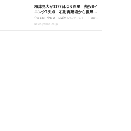
梅津晃大が1177日ぶり白星 熱投8イ
ニング1失点 右肘再建術から復帰3
試合ついに【中日】（中日スポー
◇２５日 中日２―１阪神（バンテリン） 中日が接戦を制して引き分け挟んで３連勝。右肘内側側靱帯（じんたい）再建術を受けてから復帰３戦目となった先発の梅津晃大投手は、８イニングを５安打１失点、１０
ツ） - Yahoo!ニュース
news.yahoo.co.jp