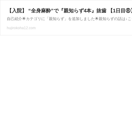
【入院】 “全身麻酔”で『親知らず4本』抜歯 【1日目⑧
hujirokoha12.com