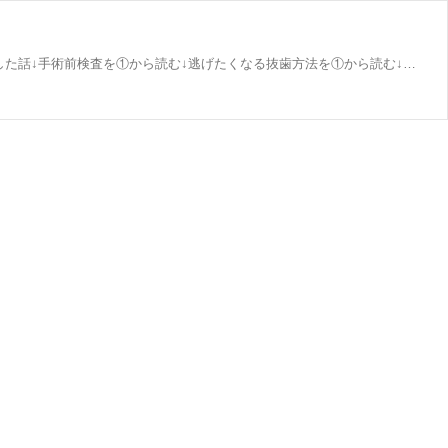
自己紹介🌟カテゴリに「親知らず」を追加しました🌟親知らずの話は↓こちらからまとめて読めます💪私の親知らずの生え方🦷全身麻酔で入院を選択した話↓手術前検査を①から読む↓逃げたくなる抜歯方法を①から読む↓前日コロナ検査＋麻酔科医診察①から読む↓入院1日目①から