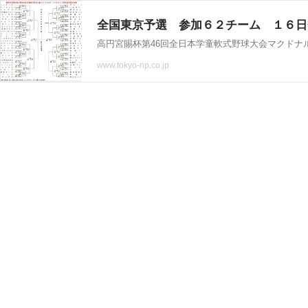
全国東京予選 参加６２チーム １６日
高円宮賜杯第46回全日本学童軟式野球大会マクドナ
www.tokyo-np.co.jp