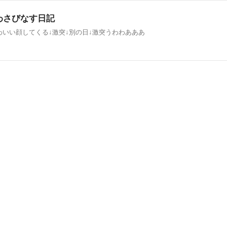
 わさびなす日記
わいい顔してくる↓激突↓別の日↓激突うわわあああ