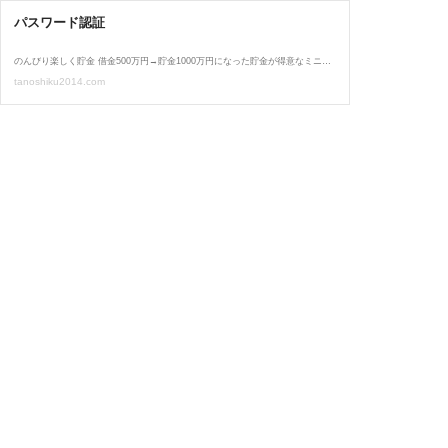
パスワード認証
のんびり楽しく貯金 借金500万円→貯金1000万円になった貯金が得意なミニマリストが伝える「小さく暮らしてお金に困らない生活」
tanoshiku2014.com