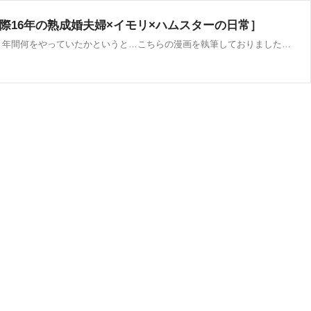
交際16年の熟成婚夫婦×イモリ×ハムスターの日常］
お久しぶりです！ タネコです。すっかりブログの更新が止まってしまっておりましたが…ようやくお知らせできます～！！この１年間何をやっていたかというと…こちらの漫画を執筆しておりました！！初めての紙書籍を発売できることになり…感無量です！こちらは、2022年春にKA