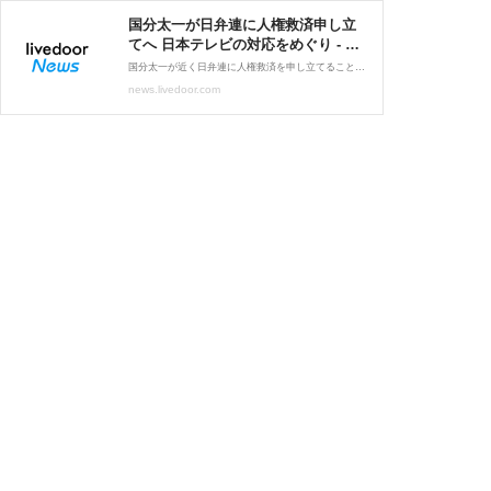
国分太一が日弁連に人権救済申し立
てへ 日本テレビの対応をめぐり - ラ
イブドアニュース
国分太一が近く日弁連に人権救済を申し立てることが分かった。自身を番組から降板させた日本テレビの対応に瑕疵があったとしている
news.livedoor.com