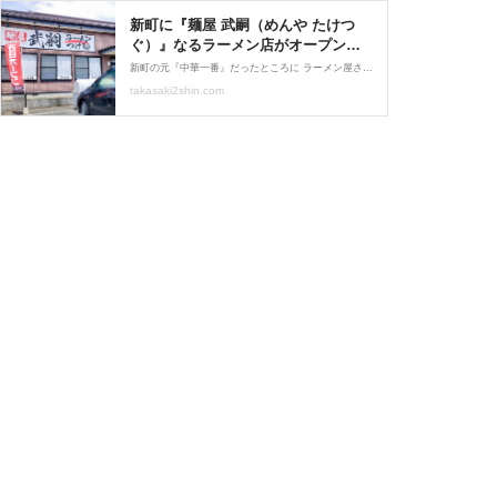
新町に『麺屋 武嗣（めんや たけつ
ぐ）』なるラーメン店がオープンす
るらしい。 : たかさき通信 - 群馬県高
新町の元『中華一番』だったところに ラーメン屋さんがオープンするぞ！な 情報がサキ子の元に！ 新町にラーメン屋さん？！ それはそれは気になる！！ ということで…行きましょう！新町へ。
崎市の地域情報サイト
takasaki2shin.com