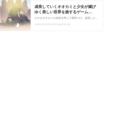
成長していくオオカミと少女が滅び
ゆく美しい世界を旅するゲーム
『Neva』が10月16日に発売開始。名
小さなオオカミの名前を呼んで勇気づけ、成長したオオカミと共に異形の怪物に立ち向かおう。Switch・PS4/PS5・Xbox・Steam向けに配信中
前を呼び、互いを補い合いながら力
news.denfaminicogamer.jp
を合わせて進んでいく1人と1匹の物
語