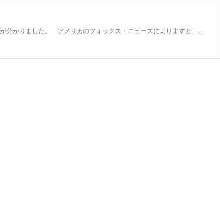
イスラエルとUAE（アラブ首長国連邦）の国交正常化を仲介したアメリカのトランプ大統領がノーベル平和賞に推薦されたことが分かりました。 アメリカのフォックス・ニュースによりますと、ノルウェーの右派政党