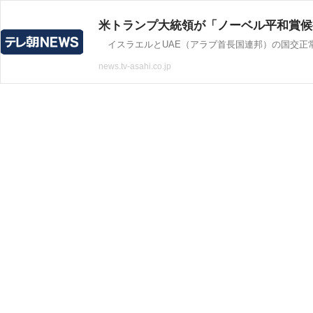
米トランプ大統領が「ノーベル平和賞候
news.tv-asahi.co.jp