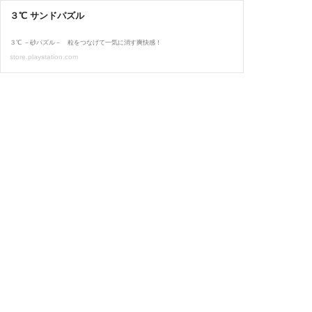
３℃ サンドパズル
３℃ －砂パズル－ 粒をつなげて一気に消す爽快感！
store.playstation.com