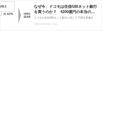
なぜ今、ドコモは住信SBIネット銀行
を買うのか？ 4200億円の本当の勝
算
ドコモが住信SBIネット銀行に対してTOBを実施すると発表した。銀行領域への本格参入が遅れたドコモだが、その狙いはどこにあるのか……。
www.itmedia.co.jp