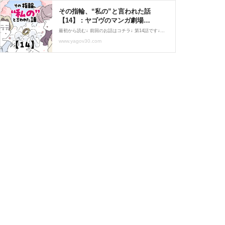
その指輪、“私の”と言われた話
【14】 : ヤゴヴのマンガ劇場
Powered by ライブドアブログ
最初から読む↓ 前回のお話はコチラ↓ 第14話です↓どうぞ!!【勝手にハンコを押されてた件】↓Amazonで無料配信中です!!↓クリックするとAmazonからすぐ読めます😄
www.yagov30.com