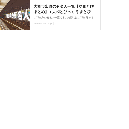
大和市出身の有名人一覧【やまとぴ
まとめ】 : 大和とぴっく-やまとぴ
大和出身の有名人一覧です。厳密には大和出身ではなく大和の高校出身、みたいなパターンや大和に住んでいるという人も掲載予定。リンクがない方は記事にしていないものの市民なら知ってるであろう方で、公式サイト等で大和出身であることが確認できた人を載せております。と
www.yamatopi.jp