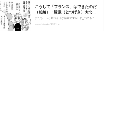
こうして「フランス」はできたのだ
（前編） : 嫁激（とつげき）★北フ
ランス家族 Powered by ライブドア
またちょっと荒れそうな話題ですが…(^_^;)でもこれぞ国際結婚！なエピソードな気もするので描いちゃいます！世界旅行に行くかもと話していたＥちゃんについてはこちら↓ 長くなっちゃったので後編に分けます。実はこの結婚パーティーでの話を聞いたのは結構最近なんですが、
ブログ
www.kikuko3011.eu