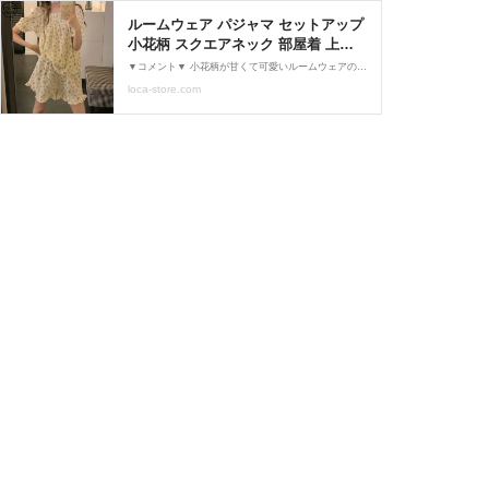
ルームウェア パジャマ セットアップ
小花柄 スクエアネック 部屋着 上下
セット レトロ 韓国ファッション レ
▼コメント▼ 小花柄が甘くて可愛いルームウェアのセットアップです。 程よい広さのスクエアネックで首回りが気になりません。 楽ちんな雰囲気の中にもおしゃれさいっぱいの１枚♪ ゆったり着れて部屋着にピッタリのアイテムです。 ▼SIZE(約)▼ ワンサイズ 【TOP】 着丈：62cm、バスト：100cm 【BOTTOM】 パンツ丈：62cm、ウエスト(ゴム)：62cm～ ▼COLOR(カラー)▼ 画像参照 ▼MATERIAL(素材)▼ コットン 【注意事項】 ■撮影時のライティング、ご覧になっている環境により実際の商品と色味が異なって見える場合がございます。ご了承の上お買い求め下さい。...
ディース 大人可愛い ガーリー フェ
loca-store.com
ミニン DTC-679094170109