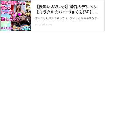
【後追い＆Wレポ】鶯谷のデリヘル
【ミラクル☆ハニー/さくら(34)】風
俗口コミ体験レポ/もう少し痩せた
ぽっちゃり具合に依っては、素股しながらキスをするのが難しかったりするのですが、さくらさんはちょうどよいぽっちゃり具合なので、ガッツリキスしながら素股出来る点もポイントが高いです。 少しして立ちバック素股に体勢変更しましたが、背が小さいので高さ調整が必要ですが、非常に良いお尻をしているのでバック素股からの眺めも最高です！
い？いや、そのままのあなたが好き
ugudeli.com
だから～！！そんなレポを2つお届け
☆