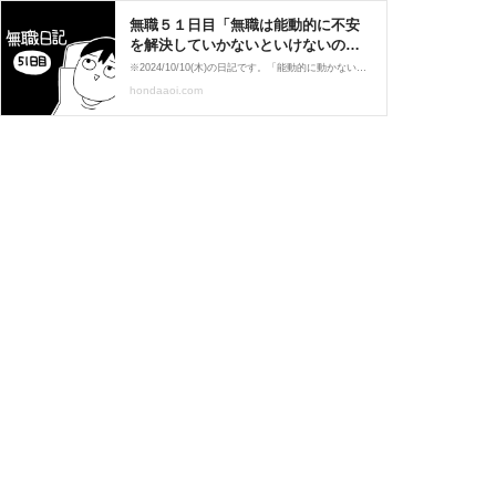
無職５１日目「無職は能動的に不安
を解決していかないといけないのが
地味にきつい」 : ホンダアオイの無
※2024/10/10(木)の日記です。「能動的に動かないといけない」と「無職適性がある」の組み合わせが成り立つ人ってけっこう少ない気がします。次の日記 １日目から読む
職な日常
hondaaoi.com