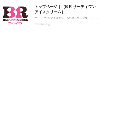
トップページ｜［B-R サーティワン
アイスクリーム］
サーティワンアイスクリームの公式ウェブサイト。サーティワンの商品情報やフレーバー情報、キャンペーン情報をお届けします。お近くの店舗も検索できます。サーティワン公式アプリ 31cLub 会員募集中。
www.br31.jp