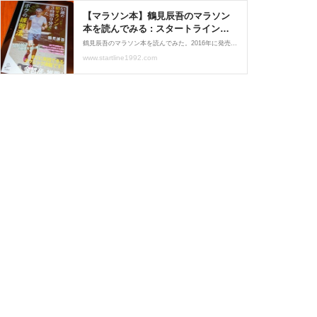
【マラソン本】鶴見辰吾のマラソン
本を読んでみる : スタートラインは
どこですか？
鶴見辰吾のマラソン本を読んでみた。2016年に発売された「51歳の初マラソンを3時間9分で走ったボクの練習法」という本だ。帯でプロ・ランニングコーチの金哲彦が「すぐに実践できるテクニック満載です!」と推薦している。ちなみに、本書の中に金さんは・・登場する。 オレは
www.startline1992.com