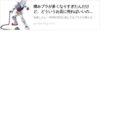
積みプラが多くなりすぎたんだけ
ど、どういうお店に売ればいいのか
な : GUNDAM.LOG｜ガンダムまとめ
名無しさん : 24/06/16(日) 積んでるプラモの量がさすがに生きているうちに組みきれないレベルになってきたから売って減らそうかと思ってるんだけど模型ってどういうお店に売るのがいいのかな手放す対象はガンプラ美プラAFVが多そう GUNDAM.LOG内の関連記事 ・※個人ではな
ブログ
gundamlog.com