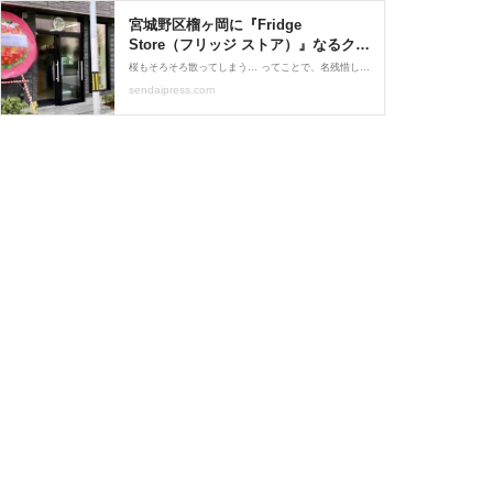
宮城野区榴ヶ岡に『Fridge
Store（フリッジ ストア）』なるクラ
フトビールがカジュアルに買える酒
桜もそろそろ散ってしまう… ってことで、名残惜しくも 今年ラスト？な花見に向かう途中… 桜でなく花輪を発見！ 気になって近付いてみたら… 『Fridge Store（フリッジ ストア）』 がオープンするらしい～！
屋がオープンするらしい。 : 仙台プ
sendaipress.com
レス - 宮城県仙台市の地域情報サイ
ト