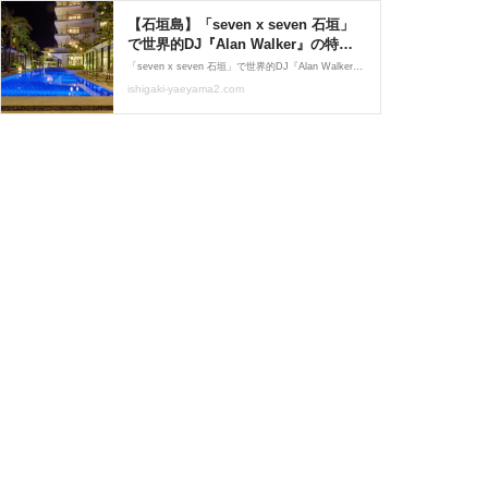
【石垣島】「seven x seven 石垣」
で世界的DJ『Alan Walker』の特別
公演が開催されるみたい。12月9日 :
「seven x seven 石垣」で世界的DJ『Alan Walker』の特別公演が開催されるようです。（プレスリリースより）ソースはこちら↓ YouTube動画総再生回数は数十億回という爆発的ロング・ヒットを打ち立てた「フェイデッド」を筆頭に、数々のヒット曲を輩出しているアラン・ウォー
島宿日和 Stay Slow in Okinawa
ishigaki-yaeyama2.com