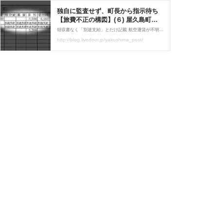
独自に監査せず、町長から指示待ち
【旅費不正の構図】(６) 屋久島町出
張旅費不正問題 : 屋久島ポスト 鹿
領収書なく「別途支給」とだけ記載 航空運賃が不明なまま旅費精算 (この連載は随時掲載します) 鹿児島県屋久島町の幹部らによる一連の出張旅費不正問題をめぐり、今月から始まった監査に合わせて、その実態を解明する連載「旅費不正の構図」。6回目は、前回に引き続き、
児島ポスト・ニュース
http://blog.livedoor.jp/yakushima_post/