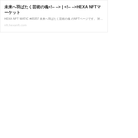
未来へ羽ばたく芸術の魂<!-- --> | <!-- -->HEXA NFTマ
ーケット
HEXA NFT MATIC #45357 未来へ羽ばたく芸術の魂 のNFTページです。 対象NFTの情報や所有者の確認ができます。
nft.hexanft.com