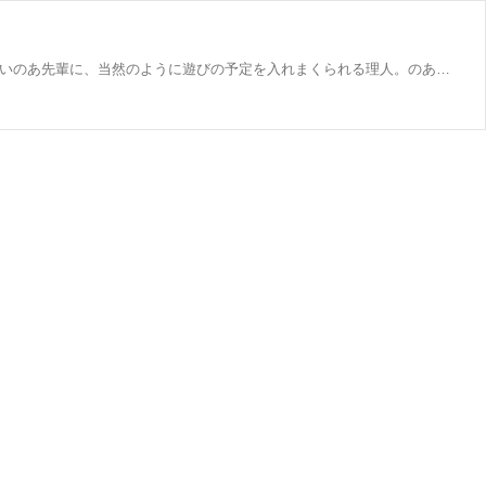
のあ先輩はバリキャリだけど、友達としては自他境界がちょっと曖昧過ぎる。ゲーム会社にも夏休みがやってきた！ 友達がいないのあ先輩に、当然のように遊びの予定を入れまくられる理人。のあ先輩のネッ友の葱衛門と3人で海水浴に行くことになり…？