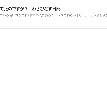
たのですが？ : わさびなす日記
ている使い方がこれ↓個室の奥にあるステップで寝るわさび↓オラオラ系わさ